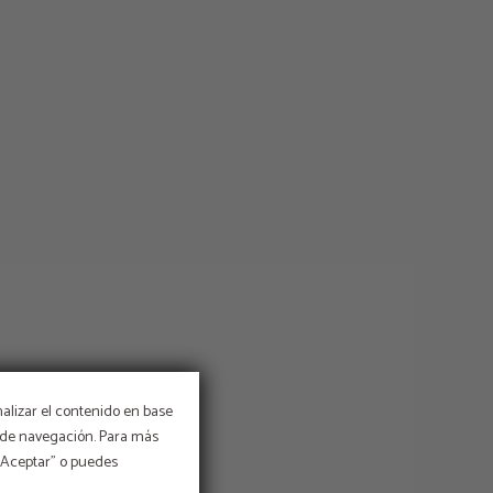
nalizar el contenido en base
os de navegación. Para más
 “Aceptar” o puedes