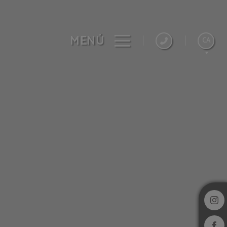
MENÚ
CA
Español
English
Français
Deutsch