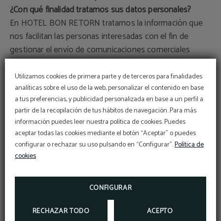
¿Con qué finalidad tratamos sus datos personales?
En HOTEL BON RETORN tratamos la información que
nos facilitan las personas interesadas con el fin de
gestionar el envío de comunicaciones comerciales
sobre nuestros productos y/o servicios mediante
medios electrónicos (e-mail, WhatsApp, SMS...).
Utilizamos cookies de primera parte y de terceros para finalidades
analíticas sobre el uso de la web, personalizar el contenido en base
a tus preferencias, y publicidad personalizada en base a un perfil a
No se van a tomar decisiones automatizadas en base a
partir de la recopilación de tus hábitos de navegación. Para más
los datos proporcionados.
información puedes leer nuestra política de cookies. Puedes
aceptar todas las cookies mediante el botón “Aceptar” o puedes
¿Por cuánto tiempo conservaremos sus datos?
configurar o rechazar su uso pulsando en “Configurar”.
Política de
Los datos se conservarán desde que el usuario presta
cookies
su consentimiento hasta que retira dicho
consentimiento.
CONFIGURAR
¿Cuál es la legitimación para el tratamiento de sus
RECHAZAR TODO
ACEPTO