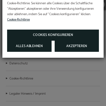
Cookie-Richtlinie. Sie können alle Cookies über die Schaltfläche
"Akzeptieren" akzeptieren oder ihre Verwendung konfigurieren
oder ablehnen, indem Sie auf "Cookies konfigurieren" klicken.
Cookie-Richtlinie
HOTEL BON RETORN
COOKIES KONFIGURIEREN
ALLES ABLEHNEN
AKZEPTIEREN
NIRTC-Registrierungsnummer: HG-001692
Datenschutz
Cookie-Richtlinie
Legaler Hinweis / Imprint