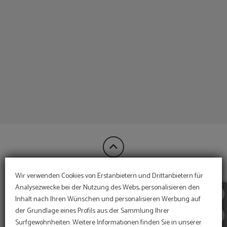
Strände Der Costa Brava auf das Hotel Bon Retorn in Figueres. Offizielle Websit
Wir verwenden Cookies von Erstanbietern und Drittanbietern für
FINANZIERT DURCH:
Analysezwecke bei der Nutzung des Webs, personalisieren den
Inhalt nach Ihren Wünschen und personalisieren Werbung auf
der Grundlage eines Profils aus der Sammlung Ihrer
Surfgewohnheiten. Weitere Informationen finden Sie in unserer
MEHR INFORMATIONEN