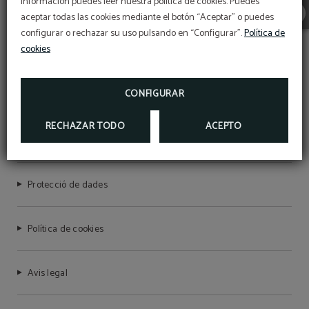
información puedes leer nuestra política de cookies. Puedes
aceptar todas las cookies mediante el botón “Aceptar” o puedes
configurar o rechazar su uso pulsando en “Configurar”.
Política de
cookies
HOTEL BON RETORN
CONFIGURAR
RECHAZAR TODO
ACEPTO
Número de registre NIRTC: HG-001692
Protecció de dades
Política de cookies
Avis legal